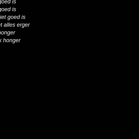
goed is
goed is
iet goed is
 alles erger
honger
k honger