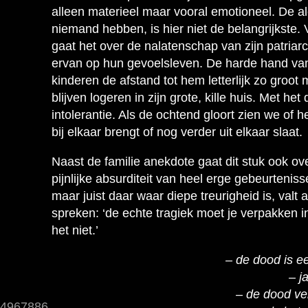
alleen materieel maar vooral emotioneel. De al
niemand hebben, is hier niet de belangrijkste. 
gaat het over de nalatenschap van zijn patria
ervan op hun gevoelsleven. De harde hand van 
kinderen de afstand tot hem letterlijk zo groo
blijven logeren in zijn grote, kille huis. Met het
intolerantie. Als de ochtend gloort zien we of h
bij elkaar brengt of nog verder uit elkaar slaat.
Naast de familie anekdote gaat dit stuk ook ove
pijnlijke absurditeit van heel erge gebeurteniss
maar juist daar waar diepe treurigheid is, valt 
spreken: ‘de echte tragiek moet je verpakken
het niet.’
– de dood is e
– j
– de dood ve
24967886