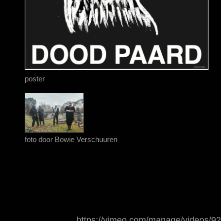
poster
foto door Bowie Verschuuren
https://vimeo.com/manage/videos/9